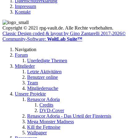
Datenschutzerklärung
Impressum
Kontakt
Copyright © 2021 rpg-vault.de. Alle Rechte vorbehalten.
Classic Design coded & layout by Gino Zantarelli 2017-2026©
Community-Software:
WoltLab Suite™
Navigation
Forum
Unerledigte Themen
Mitglieder
Letzte Aktivitäten
Benutzer online
Team
Mitgliedersuche
Unsere Projekte
Renascor Adoria
Credits
DVD-Cover
Renascor Adoria - Das Urteil der Finsternis
Mega Monster Madness
Kill the Fettnoise
Wallpaper