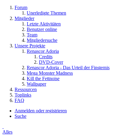
Forum
Unerledigte Themen
Mitglieder
Letzte Aktivitäten
Benutzer online
Team
Mitgliedersuche
Unsere Projekte
Renascor Adoria
Credits
DVD-Cover
Renascor Adoria - Das Urteil der Finsternis
Mega Monster Madness
Kill the Fettnoise
Wallpaper
Ressourcen
Toplinks
FAQ
Anmelden oder registrieren
Suche
Alles