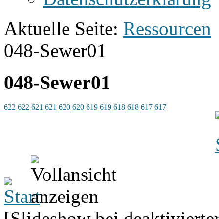
Aktuelle Seite:
Ressourcen
048-Sewer01
048-Sewer01
622
622
621
621
620
620
619
619
618
618
617
617
[Slideshow bei deaktivierte