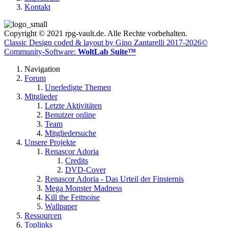
Kontakt
Copyright © 2021 rpg-vault.de. Alle Rechte vorbehalten.
Classic Design coded & layout by Gino Zantarelli 2017-2026©
Community-Software:
WoltLab Suite™
Navigation
Forum
Unerledigte Themen
Mitglieder
Letzte Aktivitäten
Benutzer online
Team
Mitgliedersuche
Unsere Projekte
Renascor Adoria
Credits
DVD-Cover
Renascor Adoria - Das Urteil der Finsternis
Mega Monster Madness
Kill the Fettnoise
Wallpaper
Ressourcen
Toplinks