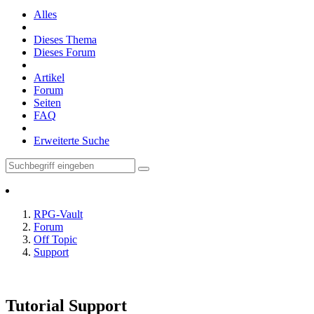
Alles
Dieses Thema
Dieses Forum
Artikel
Forum
Seiten
FAQ
Erweiterte Suche
RPG-Vault
Forum
Off Topic
Support
Tutorial Support