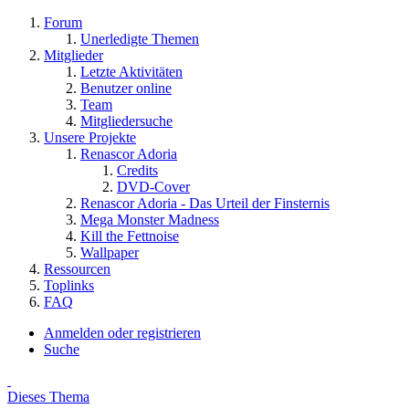
Forum
Unerledigte Themen
Mitglieder
Letzte Aktivitäten
Benutzer online
Team
Mitgliedersuche
Unsere Projekte
Renascor Adoria
Credits
DVD-Cover
Renascor Adoria - Das Urteil der Finsternis
Mega Monster Madness
Kill the Fettnoise
Wallpaper
Ressourcen
Toplinks
FAQ
Anmelden oder registrieren
Suche
Dieses Thema