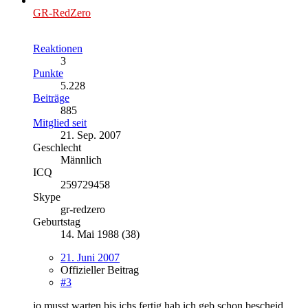
GR-RedZero
Reaktionen
3
Punkte
5.228
Beiträge
885
Mitglied seit
21. Sep. 2007
Geschlecht
Männlich
ICQ
259729458
Skype
gr-redzero
Geburtstag
14. Mai 1988 (38)
21. Juni 2007
Offizieller Beitrag
#3
jo musst warten bis ichs fertig hab ich geb schon bescheid