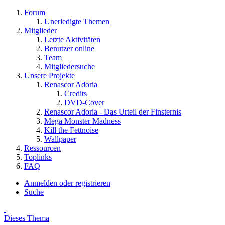
Forum
Unerledigte Themen
Mitglieder
Letzte Aktivitäten
Benutzer online
Team
Mitgliedersuche
Unsere Projekte
Renascor Adoria
Credits
DVD-Cover
Renascor Adoria - Das Urteil der Finsternis
Mega Monster Madness
Kill the Fettnoise
Wallpaper
Ressourcen
Toplinks
FAQ
Anmelden oder registrieren
Suche
Dieses Thema