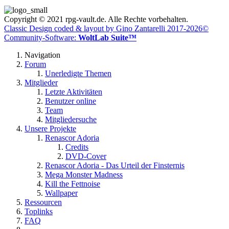
Copyright © 2021 rpg-vault.de. Alle Rechte vorbehalten.
Classic Design coded & layout by Gino Zantarelli 2017-2026©
Community-Software:
WoltLab Suite™
Navigation
Forum
Unerledigte Themen
Mitglieder
Letzte Aktivitäten
Benutzer online
Team
Mitgliedersuche
Unsere Projekte
Renascor Adoria
Credits
DVD-Cover
Renascor Adoria - Das Urteil der Finsternis
Mega Monster Madness
Kill the Fettnoise
Wallpaper
Ressourcen
Toplinks
FAQ