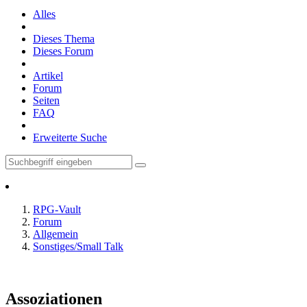
Alles
Dieses Thema
Dieses Forum
Artikel
Forum
Seiten
FAQ
Erweiterte Suche
RPG-Vault
Forum
Allgemein
Sonstiges/Small Talk
Assoziationen