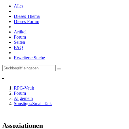
Alles
Dieses Thema
Dieses Forum
Artikel
Forum
Seiten
FAQ
Erweiterte Suche
RPG-Vault
Forum
Allgemein
Sonstiges/Small Talk
Assoziationen