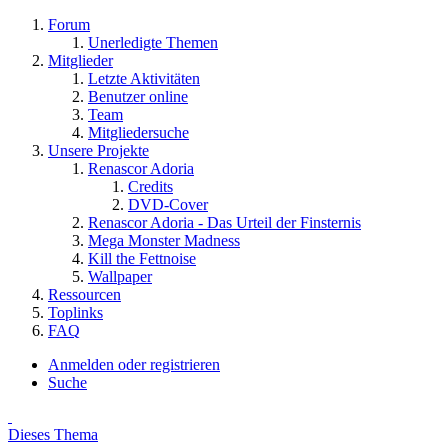
Forum
Unerledigte Themen
Mitglieder
Letzte Aktivitäten
Benutzer online
Team
Mitgliedersuche
Unsere Projekte
Renascor Adoria
Credits
DVD-Cover
Renascor Adoria - Das Urteil der Finsternis
Mega Monster Madness
Kill the Fettnoise
Wallpaper
Ressourcen
Toplinks
FAQ
Anmelden oder registrieren
Suche
Dieses Thema