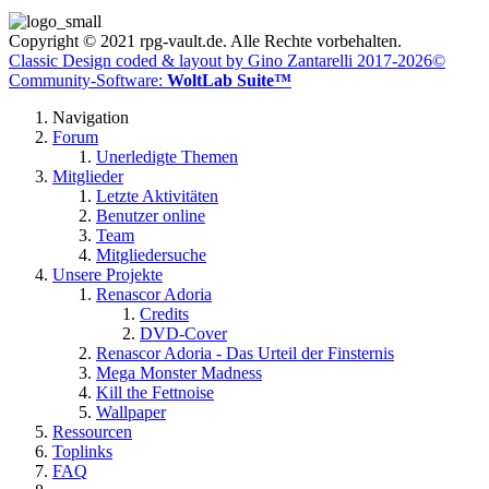
Copyright © 2021 rpg-vault.de. Alle Rechte vorbehalten.
Classic Design coded & layout by Gino Zantarelli 2017-2026©
Community-Software:
WoltLab Suite™
Navigation
Forum
Unerledigte Themen
Mitglieder
Letzte Aktivitäten
Benutzer online
Team
Mitgliedersuche
Unsere Projekte
Renascor Adoria
Credits
DVD-Cover
Renascor Adoria - Das Urteil der Finsternis
Mega Monster Madness
Kill the Fettnoise
Wallpaper
Ressourcen
Toplinks
FAQ